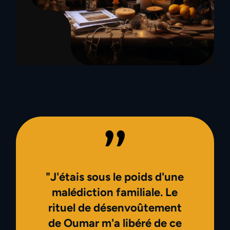
"J'étais sous le poids d'une
malédiction familiale. Le
rituel de désenvoûtement
de Oumar m'a libéré de ce