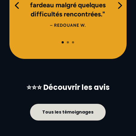
fardeau malgré quelques
difficultés rencontrées."
– REDOUANE W.
⭐⭐⭐ Découvrir les avis
Tous les témoignages