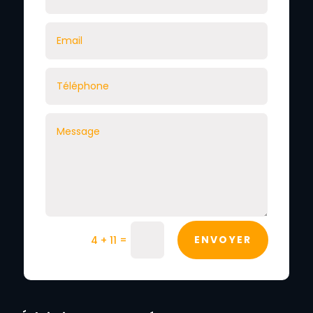
=
ENVOYER
4 + 11