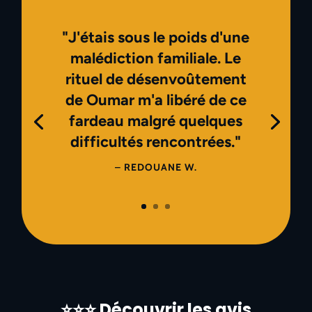
"J'étais sous le poids d'une
malédiction familiale. Le
rituel de désenvoûtement
de Oumar m'a libéré de ce
fardeau malgré quelques
difficultés rencontrées."
– REDOUANE W.
⭐⭐⭐ Découvrir les avis